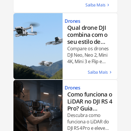
Drones
Qual drone DJI
combina com o
seu estilo de
voo? Descubra
Compare os drones
qual é ideal para
DJI Neo, Neo 2, Mini
4K, Mini 3 e Flip e
você e comece a
descubra qual
criar (DJI Neo, DJI
modelo é ideal para
Neo 2, Mini 4K,
seu estilo de voo e
Mini 3 ou Flip)
necessidades
Drones
criativas.
Como funciona o
LiDAR no DJI RS 4
Pro? Guia
completo
Descubra como
funciona o LiDAR do
DJI RS 4 Pro e eleve