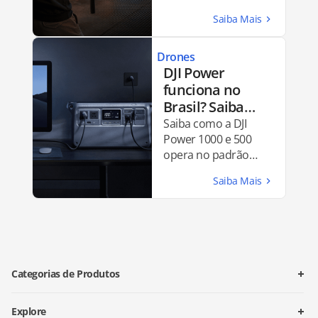
suas produções a
níveis
cinematográficos.
Drones
DJI Power
funciona no
Brasil? Saiba
tudo antes de
Saiba como a DJI
comprar
Power 1000 e 500
opera no padrão
brasileiro. Qual é a
compatibilidade de
energia incluindo
tensão, tomadas,
conexões e recarga
solar.
Categorias de Produtos
Explore