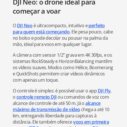
DJI Neo: o drone ideal para
começar a voar
O
DJI Neo
é ultracompacto, intuitivo e
perfeito
para quem está começando
. Ele pesa pouco, cabe
no bolso e pode decolar ou pousar na palma da
mão, ideal para voos em qualquer lugar.
A câmera com sensor 1/2” grava em 4K 30fps, e os
sistemas RockSteady e HorizonBalancing mantêm
os vídeos suaves. Modos como Hélice, Boomerang
e QuickShots permitem criar vídeos dinâmicos
com apenas um toque.
O controle é simples: é possível usar o app
DJI Fly
,
o
controle remoto DJI
ou comandos de voz com
alcance de controle de até 50 m. Já o
alcance
máximo de transmissão de vídeo
chega a até 10
km, entregando liberdade para capturas à
distância. Ele também oferece
voos em primeira