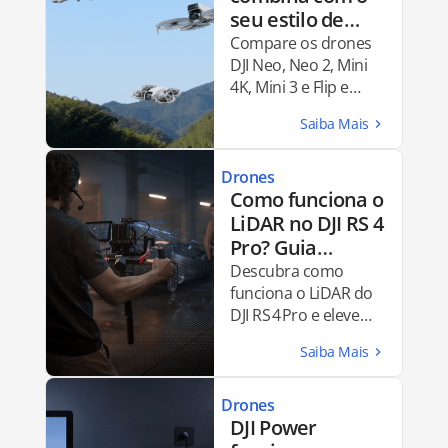
seu estilo de
voo? Descubra
Compare os drones
qual é ideal para
DJI Neo, Neo 2, Mini
4K, Mini 3 e Flip e
você e comece a
descubra qual
criar (DJI Neo, DJI
modelo é ideal para
Neo 2, Mini 4K,
seu estilo de voo e
Mini 3 ou Flip)
necessidades
Drones
criativas.
Como funciona o
LiDAR no DJI RS 4
Pro? Guia
completo
Descubra como
funciona o LiDAR do
DJI RS 4 Pro e eleve
suas produções a
níveis
cinematográficos.
Drones
DJI Power