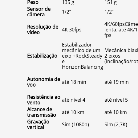
Peso
135 g
151 g
Sensor de
1/2”
1/2”
câmera
4K/60fpsCâme
Resolução de
4K 30fps
lenta: até 4K/
vídeo
fps
Estabilizador
mecânico de um
Mecânica biaxi
Estabilização
eixo +RockSteady
2 eixos
e
(inclinação/ro
HorizonBalancing
Autonomia de
até 18 min
até 19 min
voo
Resistência ao
até nível 4
até nível 5
vento
Alcance de
até 10 km
até 10 km
transmissão
Gravação
Sim (1080p)
Sim (2,7K)
vertical