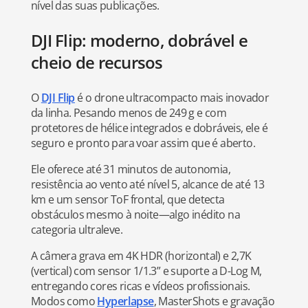
nível das suas publicações.
DJI Flip: moderno, dobrável e
cheio de recursos
O
DJI Flip
é o drone ultracompacto mais inovador
da linha. Pesando menos de 249 g e com
protetores de hélice integrados e dobráveis, ele é
seguro e pronto para voar assim que é aberto.
Ele oferece até 31 minutos de autonomia,
resistência ao vento até nível 5, alcance de até 13
km e um sensor ToF frontal, que detecta
obstáculos mesmo à noite—algo inédito na
categoria ultraleve.
A câmera grava em 4K HDR (horizontal) e 2,7K
(vertical) com sensor 1/1.3” e suporte a D-Log M,
entregando cores ricas e vídeos profissionais.
Modos como
Hyperlapse
, MasterShots e gravação