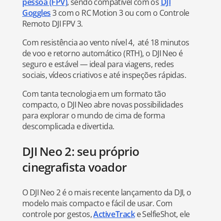
pessoa (FPV)
, sendo compatível com os
DJI
Goggles
3 com o RC Motion 3 ou com o Controle
Remoto DJI FPV 3.
Com resistência ao vento nível 4, até 18 minutos
de voo e retorno automático (RTH), o DJI Neo é
seguro e estável — ideal para viagens, redes
sociais, vídeos criativos e até inspeções rápidas.
Com tanta tecnologia em um formato tão
compacto, o DJI Neo abre novas possibilidades
para explorar o mundo de cima de forma
descomplicada e divertida.
DJI Neo 2: seu próprio
cinegrafista voador
O DJI Neo 2 é o mais recente lançamento da DJI, o
modelo mais compacto e fácil de usar. Com
controle por gestos,
ActiveTrack
e SelfieShot, ele