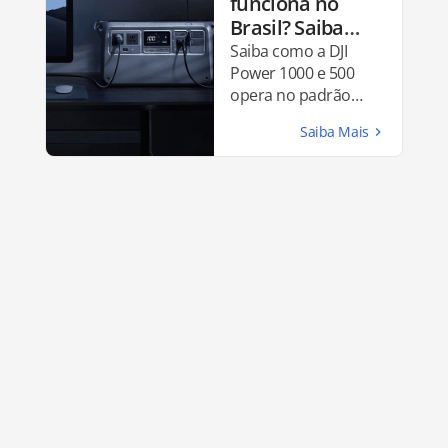
funciona no
Brasil? Saiba
tudo antes de
Saiba como a DJI
comprar
Power 1000 e 500
opera no padrão
brasileiro. Qual é a
compatibilidade de
energia incluindo
tensão, tomadas,
conexões e recarga
solar.