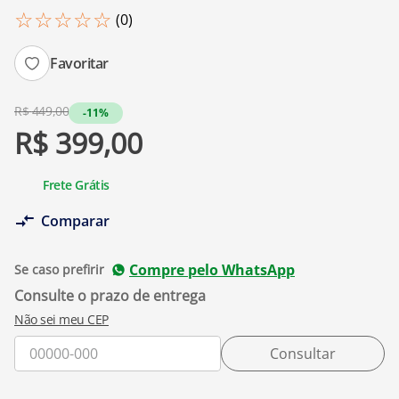
☆
☆
☆
☆
☆
(
0
)
Favoritar
R$
449
,
00
-11%
R$
399
,
00
Frete Grátis
Comparar
Compre pelo WhatsApp
Se caso prefirir
Não sei meu CEP