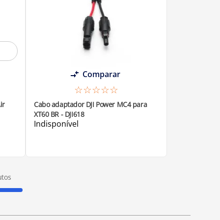
Comparar
☆
☆
☆
☆
☆
ir
Cabo adaptador DJI Power MC4 para
XT60 BR - DJI618
Indisponível
tos