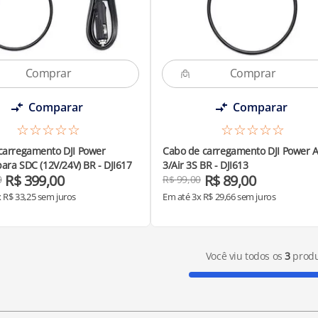
Comparar
Comparar
☆
☆
☆
☆
☆
☆
☆
☆
☆
☆
carregamento DJI Power
Cabo de carregamento DJI Power A
para SDC (12V/24V) BR - DJI617
3/Air 3S BR - DJI613
R$
399
,
00
R$
89
,
00
0
R$
99
,
00
x
R$
33
,
25
sem juros
Em até
3
x
R$
29
,
66
sem juros
Você viu todos os
3
produ