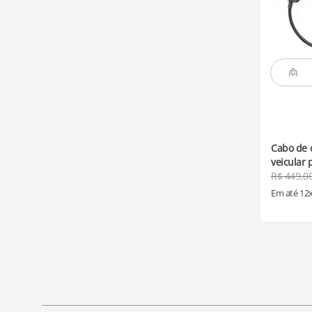
Cabo de 
veicular 
R$
449
,
0
Em até
12