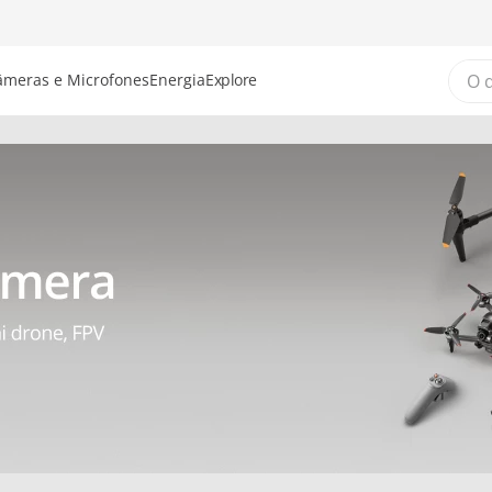
O que
âmeras e Microfones
Energia
Explore