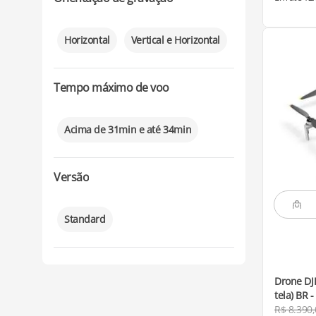
Horizontal
Vertical e Horizontal
Tempo máximo de voo
Acima de 31min e até 34min
Versão
Standard
Drone DJ
tela) BR -
R$
8
.
390
,