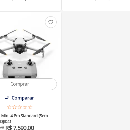
Comparar
☆
☆
☆
☆
☆
I Mini 4 Pro Standard (Sem
 DJI041
R$
7
.
590
,
00
00