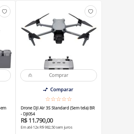
Comparar
☆
☆
☆
☆
☆
(Sem
Drone DJI Air 3S Standard (Sem tela) BR
- DJI054
R$
11
.
790
,
00
Em até
12
x
R$
982
,
50
sem juros