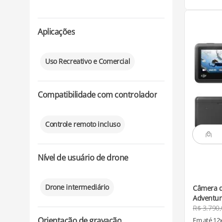
Aplicações
Uso Recreativo e Comercial
Compatibilidade com controlador
Controle remoto incluso
Nível de usuário de drone
Drone intermediário
Câmera d
Adventur
R$
3
.
790
,
Orientação de gravação
Em até
12