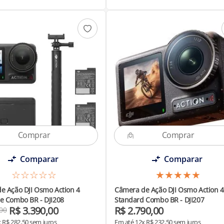
Comparar
Comparar
☆
☆
☆
☆
☆
★
★
★
★
★
e Ação DJI Osmo Action 4
Câmera de Ação DJI Osmo Action 4
e Combo BR - DJI208
Standard Combo BR - DJI207
R$
3
.
390
,
00
R$
2
.
790
,
00
00
x
R$
282
,
50
sem juros
Em até
12
x
R$
232
,
50
sem juros