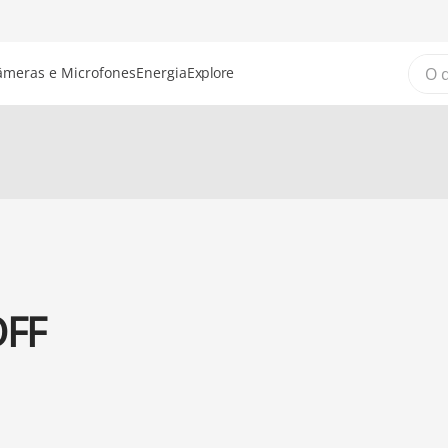
O que
âmeras e Microfones
Energia
Explore
OFF