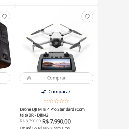
Comparar
☆
☆
☆
☆
☆
Drone DJI Mini 4 Pro Standard (Com
tela) BR - DJI042
R$
7
.
990
,
00
R$
8
.
790
,
00
Em até
12
x
R$
665
,
83
sem juros