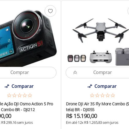
Comparar
Comparar
☆
☆
☆
☆
☆
☆
☆
☆
☆
☆
e Ação DJI Osmo Action 5 Pro
Drone DJI Air 3S Fly More Combo 
 Combo BR - DJI212
tela) BR - DJI055
90
,
00
R$
15
.
190
,
00
x
R$
299
,
16
sem juros
Em até
12
x
R$
1
.
265
,
83
sem juros