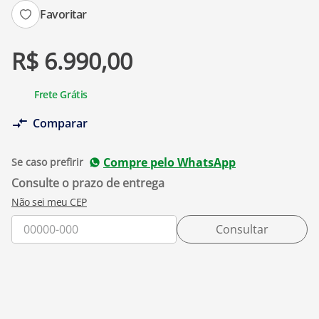
Favoritar
R$
6
.
990
,
00
Frete Grátis
Comparar
Compre pelo WhatsApp
Se caso prefirir
Não sei meu CEP