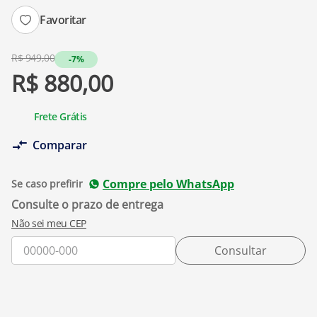
Favoritar
R$
949
,
00
-7%
R$
880
,
00
Frete Grátis
Comparar
Compre pelo WhatsApp
Se caso prefirir
Não sei meu CEP