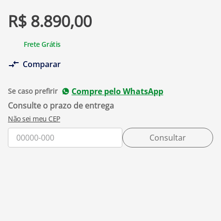
R$
8
.
890
,
00
Frete Grátis
Comparar
Compre pelo WhatsApp
Se caso prefirir
Não sei meu CEP